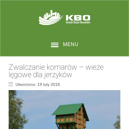
SHOW ALL CLASSES
MENU
Zwalczanie komarów – wieże
lęgowe dla jerzyków
Utworzono: 19 luty 2018